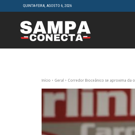
QUINTA-FEIRA, AGOSTO 6, 2026
HOME
CINEMA
Início
Geral
Corredor Bioceânico se aproxima da o