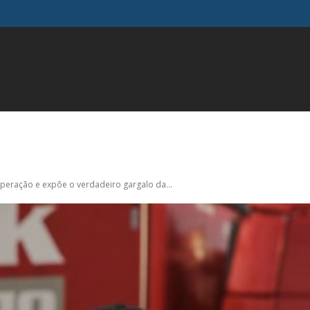
FAMOSOS
GERAL
INFLUENCIADORES
MODA
M
peração e expõe o verdadeiro gargalo da...