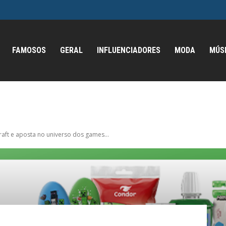
FAMOSOS
GERAL
INFLUENCIADORES
MODA
MÚS
aft e aposta no universo dos games...