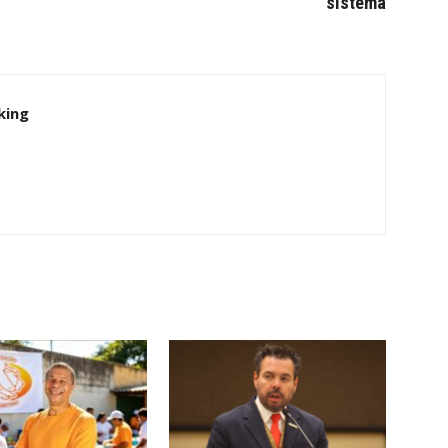
sistema
king