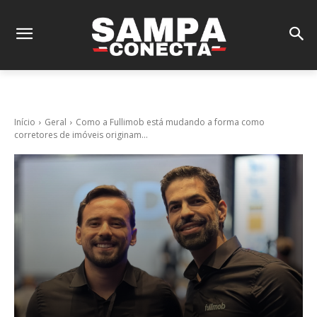
Início
Geral
Como a Fullimob está mudando a forma como
corretores de imóveis originam...