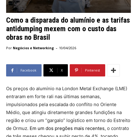
Como a disparada do alumínio e as tarifas
antidumping mexem com o custo das
obras no Brasil
-
Por
Negócios e Networking
10/04/2026
Facebook
X
Pinterest
Os preços do alumínio na London Metal Exchange (LME)
entraram em forte rali nas últimas semanas,
impulsionados pela escalada do conflito no Oriente
Médio, que atingiu diretamente grandes fundições na
região e criou um “gargalo” logístico em torno do Estreito
de Ormuz.
Em um dos pregões mais recentes
, o contrato
de três meses chegou a subir perto de 4%, tocando