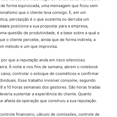
a de forma equivocada, uma mensagem que ficou sem
ionalismo que o cliente leva consigo. E, em um
blica, percepção é o que sustenta ou derruba um
elasis
posiciona a sua proposta: para a empresa,
uma questão de produtividade, é a base sobre a qual a
e o cliente percebe, ainda que de forma indireta, a
com método e um que improvisa.
r por que a reputação anda em risco silencioso.
deira. À noite e nos fins de semana, abrem o notebook
 caixa, controlar o estoque de cosméticos e confirmar
ividuais. Esse trabalho invisível consome, segundo
8 a 10 horas semanais dos gestores. São horas tiradas
veria sustentar a experiência do cliente. Quanto
se afasta da operação que construiu a sua reputação.
controle financeiro, cálculo de comissões, controle de