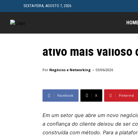
SEXTA-FEIRA, AGOSTO 7, 2026
HOM
Geral
Como a Belasis tr
ativo mais valioso
Início
Geral
Como a Belasis transformou reputação
-
Por
Negócios e Networking
03/06/2026
Facebook
X
Pinterest
Em um setor que abre um novo negócio
a confiança do cliente deixou de ser 
construída com método. Para a platafo