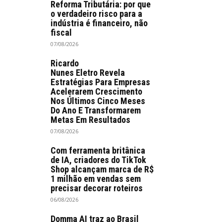
Reforma Tributária: por que
o verdadeiro risco para a
indústria é financeiro, não
fiscal
07/08/2026
Ricardo
Nunes Eletro Revela
Estratégias Para Empresas
Acelerarem Crescimento
Nos Últimos Cinco Meses
Do Ano E Transformarem
Metas Em Resultados
07/08/2026
Com ferramenta britânica
de IA, criadores do TikTok
Shop alcançam marca de R$
1 milhão em vendas sem
precisar decorar roteiros
06/08/2026
Domma AI traz ao Brasil