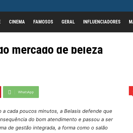
E
CINEMA
FAMOSOS
GERAL
INFLUENCIADORES
M
ansformou reputação no
 do mercado de beleza
 no ativo mais valioso do mercado de...
WhatsApp
 a cada poucos minutos, a Belasis defende que
consequência do bom atendimento e passou a ser
rma de gestão integrada, a forma como o salão