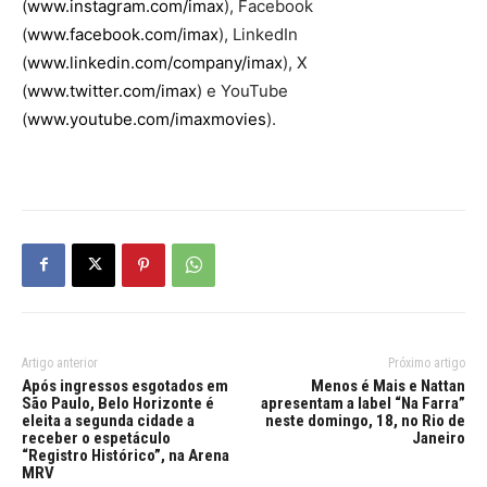
(
www.instagram.com/imax
), Facebook
(
www.facebook.com/imax
), LinkedIn
(
www.linkedin.com/company/imax
), X
(
www.twitter.com/imax
) e YouTube
(
www.youtube.com/imaxmovies
).
Artigo anterior
Próximo artigo
Após ingressos esgotados em
Menos é Mais e Nattan
São Paulo, Belo Horizonte é
apresentam a label “Na Farra”
eleita a segunda cidade a
neste domingo, 18, no Rio de
receber o espetáculo
Janeiro
“Registro Histórico”, na Arena
MRV