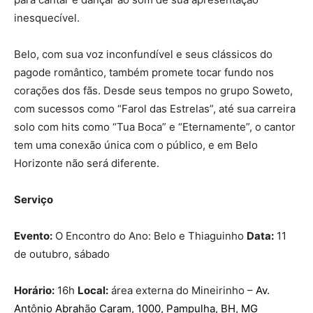
inesquecível.
Belo, com sua voz inconfundível e seus clássicos do
pagode romântico, também promete tocar fundo nos
corações dos fãs. Desde seus tempos no grupo Soweto,
com sucessos como “Farol das Estrelas”, até sua carreira
solo com hits como “Tua Boca” e “Eternamente”, o cantor
tem uma conexão única com o público, e em Belo
Horizonte não será diferente.
Serviço
Evento:
O Encontro do Ano: Belo e Thiaguinho
Data:
11
de outubro, sábado
Horário:
16h
Local:
área externa do Mineirinho –
Av.
Ant
ô
nio Abrah
ã
o Caram, 1000, Pampulha, BH, MG