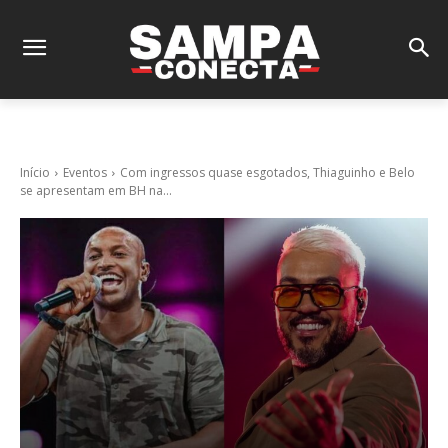
Início
Eventos
Com ingressos quase esgotados, Thiaguinho e Belo
se apresentam em BH na...