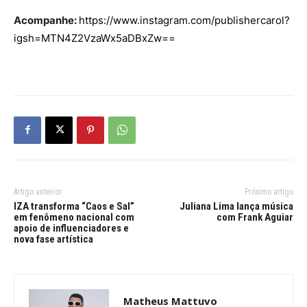
Acompanhe
:
https://www.instagram.com/publishercarol?
igsh=MTN4Z2VzaWx5aDBxZw==
Artigo anterior
Próximo artigo
IZA transforma “Caos e Sal”
Juliana Lima lança música
em fenômeno nacional com
com Frank Aguiar
apoio de influenciadores e
nova fase artística
Matheus Mattuvo