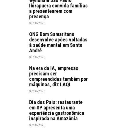
Wyndham São Paulo
Ibirapuera convida famílias
a presentearem com
presença
08/08/2026
ONG Bom Samaritano
desenvolve ações voltadas
à saúde mental em Santo
André
08/08/2026
Na era da IA, empresas
precisam ser
compreendidas também por
máquinas, diz LAQI
07/08/2026
Dia dos Pais: restaurante
em SP apresenta uma
experiência gastronômica
inspirada na Amazônia
07/08/2026