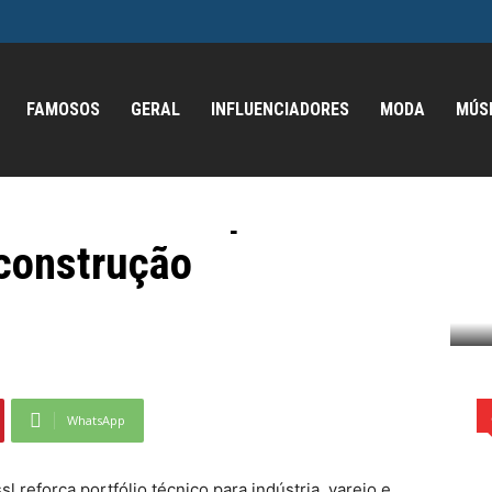
FAMOSOS
GERAL
INFLUENCIADORES
MODA
MÚS
BESSEY ao Brasil,
fólio técnico para
 construção
ssl reforça portfólio técnico para...
WhatsApp
 reforça portfólio técnico para indústria, varejo e