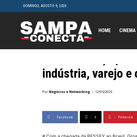
DOMINGO, AGOSTO 9, 2026
HOME
CINEMA
Geral
Com a chegada da 
Grossl reforça port
indústria, varejo e
Início
Geral
Com a chegada da BESSEY ao Brasil, Gro
-
Por
Negócios e Networking
12/05/2026
Facebook
X
Pinterest
# Com a chegada da BESSEY ao Brasil, Grossl