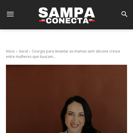
Início
Geral
Cirurgia para levantar as mamas sem silicone cresce
entre mulheres que buscam...