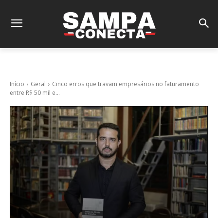
Início
Geral
Cinco erros que travam empresários no faturamento
entre R$ 50 mil e...