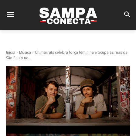
Início
Música
Chimarruts celebra força feminina e ocupa as ruas de
São Paulo no...