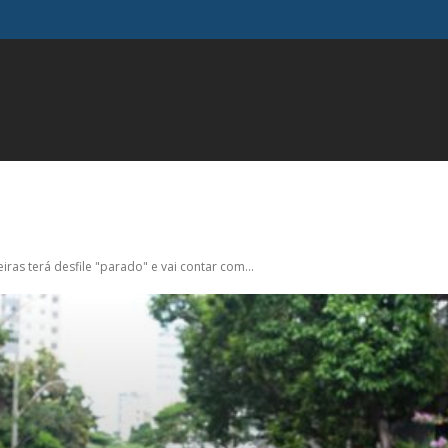
FAMOSOS
GERAL
INFLUENCIADORES
MODA
M
iras terá desfile "parado" e vai contar com...