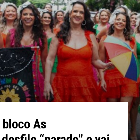
: bloco As
desfile “parado” e vai