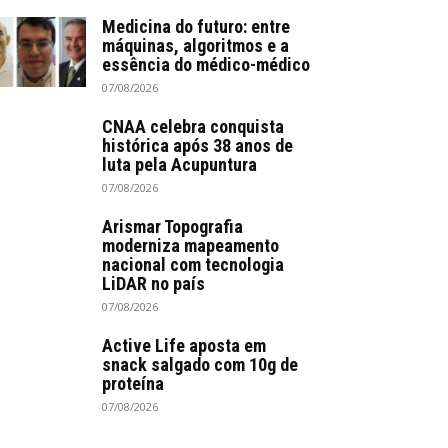
Medicina do futuro: entre
máquinas, algoritmos e a
essência do médico-médico
07/08/2026
CNAA celebra conquista
histórica após 38 anos de
luta pela Acupuntura
07/08/2026
Arismar Topografia
moderniza mapeamento
nacional com tecnologia
LiDAR no país
07/08/2026
Active Life aposta em
snack salgado com 10g de
proteína
07/08/2026