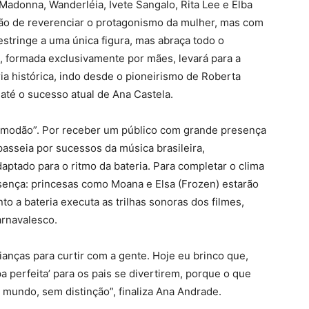
Madonna, Wanderléia, Ivete Sangalo, Rita Lee e Elba
ão de reverenciar o protagonismo da mulher, mas com
estringe a uma única figura, mas abraça todo o
, formada exclusivamente por mães, levará para a
ia histórica, indo desde o pioneirismo de Roberta
até o sucesso atual de Ana Castela.
o “modão”. Por receber um público com grande presença
passeia por sucessos da música brasileira,
aptado para o ritmo da bateria. Para completar o clima
sença: princesas como Moana e Elsa (Frozen) estarão
to a bateria executa as trilhas sonoras dos filmes,
arnavalesco.
anças para curtir com a gente. Hoje eu brinco que,
a perfeita’ para os pais se divertirem, porque o que
 mundo, sem distinção”, finaliza Ana Andrade.