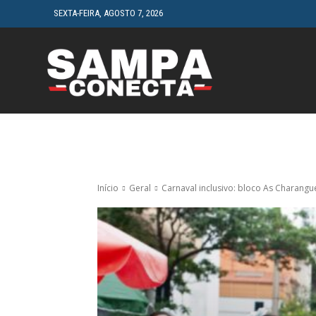
SEXTA-FEIRA, AGOSTO 7, 2026
HOME
CINEMA
Início
Geral
Carnaval inclusivo: bloco As Charangue