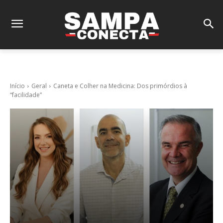
Início
Geral
Caneta e Colher na Medicina: Dos primórdios à
“facilidade”