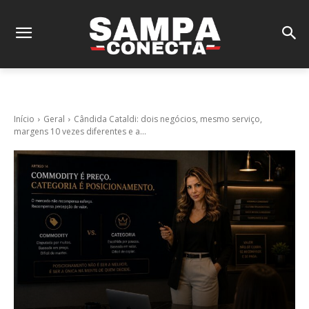
Início
Geral
Cândida Cataldi: dois negócios, mesmo serviço,
margens 10 vezes diferentes e a...