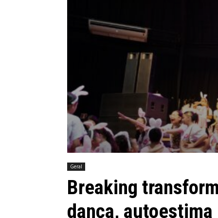
Geral
Breaking transform
dança, autoestima 