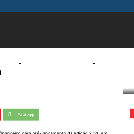
FAMOSOS
GERAL
INFLUENCIADORES
MODA
M
ne líderes do mercado
é-lançamento da edição
o
do financeiro para pré-lançamento da edição 2026...
WhatsApp
 financeiro para pré-lançamento da edição 2026 em