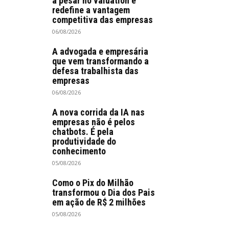
a pesar no valuation e
redefine a vantagem
competitiva das empresas
06/08/2026
A advogada e empresária
que vem transformando a
defesa trabalhista das
empresas
06/08/2026
A nova corrida da IA nas
empresas não é pelos
chatbots. É pela
produtividade do
conhecimento
05/08/2026
Como o Pix do Milhão
transformou o Dia dos Pais
em ação de R$ 2 milhões
05/08/2026