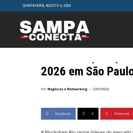
QUINTA-FEIRA, AGOSTO 6, 2026
HOME
CINEMA
Geral
Blockchain Rio reú
financeiro para pr
2026 em São Paul
Início
Geral
Blockchain Rio reúne líderes do merca
-
Por
Negócios e Networking
12/05/2026
Facebook
X
Pinterest
# Blockchain Rio reúne líderes do mercado