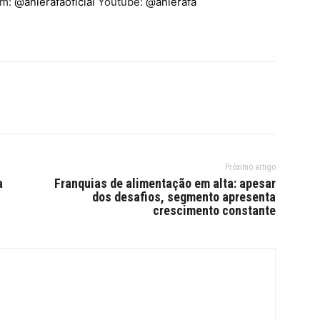
am:
@anierafaoficial
Youtube:
@anierafa
Próximo artigo
a
Franquias de alimentação em alta: apesar
dos desafios, segmento apresenta
crescimento constante