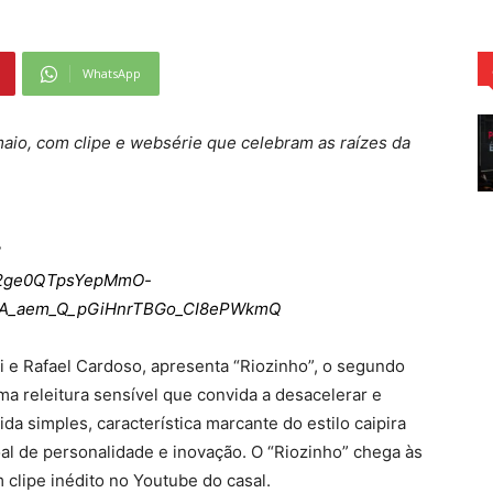
WhatsApp
aio, com clipe e websérie que celebram as raízes da
?
d2ge0QTpsYepMmO-
aFA_aem_Q_pGiHnrTBGo_CI8ePWkmQ
i e Rafael Cardoso, apresenta “Riozinho”, o segundo
ma releitura sensível que convida a desacelerar e
da simples, característica marcante do estilo caipira
l de personalidade e inovação. O “Riozinho” chega às
 clipe inédito no Youtube do casal.