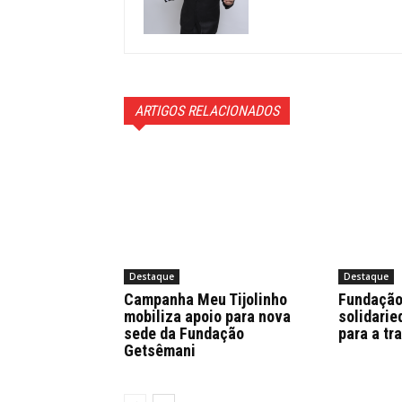
ARTIGOS RELACIONADOS
Destaque
Destaque
Campanha Meu Tijolinho
Fundação
mobiliza apoio para nova
solidari
sede da Fundação
para a tr
Getsêmani