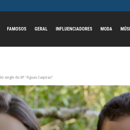
FAMOSOS
GERAL
INFLUENCIADORES
MODA
MÚS
do single do EP "Águas Caipiras"