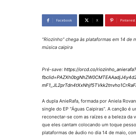
Facebook
X
Pinterest
“Riozinho” chega às plataformas em 14 de m
música caipira
Pré-save:
https://orcd.co/riozinho_anierafa
fbclid=PAZXh0bgNhZW0CMTEAAadjJ4y4
mF1_JL2prTdn4tXxNhjf5TVkk2tnvho1CrR
A dupla AnieRafa, formada por Aniela Rovan
single do EP “Águas Caipiras”. A canção é u
reconectar-se com as raízes e a beleza da vi
que eles cantam colocando um toque pessoa
plataformas de áudio no dia 14 de maio, com