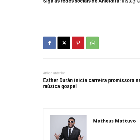
Siga as redes sociais de AnieRafa:
Instagr
Artigo anterior
Esther Durán inicia carreira promissora n
música gospel
Matheus Mattuvo