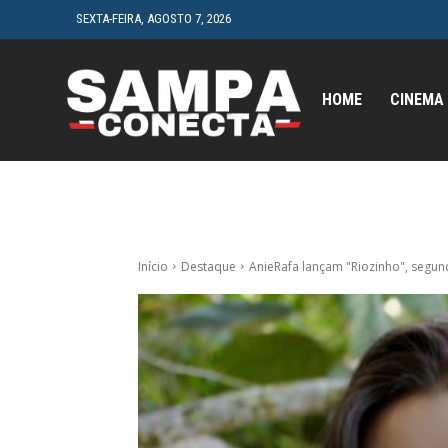
SEXTA-FEIRA, AGOSTO 7, 2026
HOME
CINEMA
Início
Destaque
AnieRafa lançam "Riozinho", segun