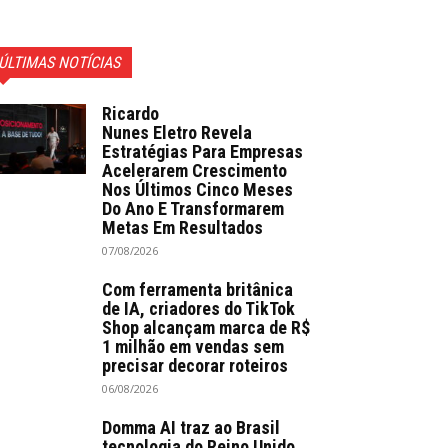
ÚLTIMAS NOTÍCIAS
Ricardo
Nunes Eletro Revela
Estratégias Para Empresas
Acelerarem Crescimento
Nos Últimos Cinco Meses
Do Ano E Transformarem
Metas Em Resultados
07/08/2026
Com ferramenta britânica
de IA, criadores do TikTok
Shop alcançam marca de R$
1 milhão em vendas sem
precisar decorar roteiros
06/08/2026
Domma AI traz ao Brasil
tecnologia do Reino Unido