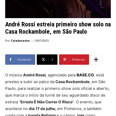
André Rossi estreia primeiro show solo na
Casa Rockambole, em São Paulo
-
Por
Colaborador
15/07/2025
Facebook
X
Pinterest
O músico
André Rossi,
agenciado pela
BASE.CO
, está
prestes a subir ao palco da
Casa Rockambole
, em São
Paulo, para realizar o primeiro show solo oficial e aberto,
que marca o início da turnê de seu aguardado disco de
estreia “
Errado É Não Correr O Risco
”. O evento, que
acontece no
dia 17 de julho,
em Pinheiros, e
também
conta com a
banda Refúgio
e o cantor
Joni
como