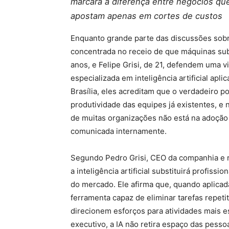
marcará a diferença entre negócios qu
apostam apenas em cortes de custos
Enquanto grande parte das discussões sobre i
concentrada no receio de que máquinas subs
anos, e Felipe Grisi, de 21, defendem uma 
especializada em inteligência artificial ap
Brasília, eles acreditam que o verdadeiro p
produtividade das equipes já existentes, e
de muitas organizações não está na adoção
comunicada internamente.
Segundo Pedro Grisi, CEO da companhia e re
a inteligência artificial substituirá profiss
do mercado. Ele afirma que, quando aplica
ferramenta capaz de eliminar tarefas repeti
direcionem esforços para atividades mais e
executivo, a IA não retira espaço das pess