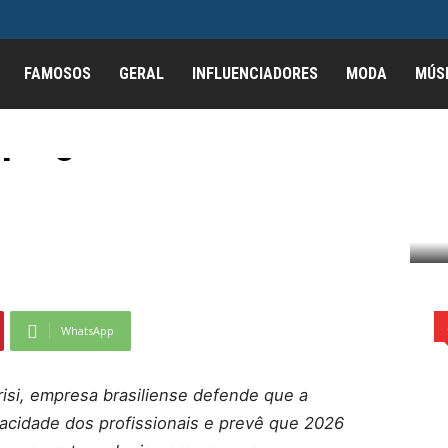
valorização de equipes
FAMOSOS
GERAL
INFLUENCIADORES
MODA
MÚS
e sobre IA e
mpregos está
pes e afirma que debate sobre IA...
WhatsApp
isi, empresa brasiliense defende que a
capacidade dos profissionais e prevê que 2026