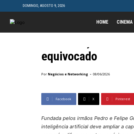
DOMINGO, AGOSTO 9, 2026
Algarys aposta na 
HOME
CINEMA
e afirma que debat
substituição de e
equivocado
Início
Geral
Algarys aposta na valorização de equi
-
Por
Negócios e Networking
08/06/2026
Facebook
X
Pinterest
Fundada pelos irmãos Pedro e Felipe Gr
inteligência artificial deve ampliar a 