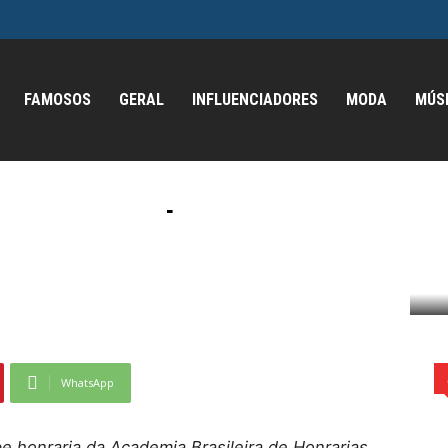
FAMOSOS
GERAL
INFLUENCIADORES
MODA
MÚS
 é condecorada como
afirma compromisso
mo Comendadora e reafirma compromisso com a...
WhatsApp
be honraria da Academia Brasileira de Honrarias