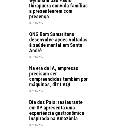
Wyndham São Paulo
Ibirapuera convida famílias
a presentearem com
presença
08/08/2026
ONG Bom Samaritano
desenvolve ações voltadas
à saúde mental em Santo
André
08/08/2026
Na era da IA, empresas
precisam ser
compreendidas também por
máquinas, diz LAQI
07/08/2026
Dia dos Pais: restaurante
em SP apresenta uma
experiência gastronômica
inspirada na Amazônia
07/08/2026