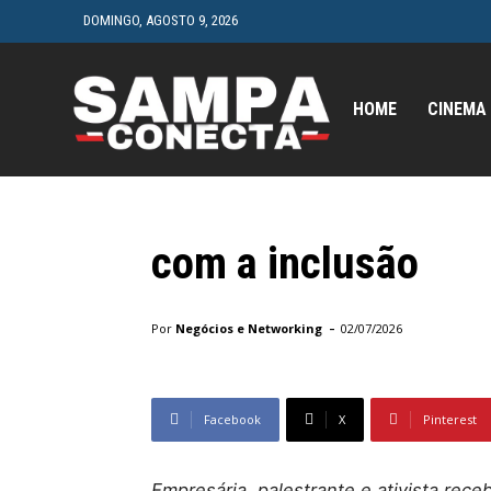
DOMINGO, AGOSTO 9, 2026
HOME
CINEMA
Geral
Adriana de Araújo
Comendadora e re
com a inclusão
Início
Geral
Adriana de Araújo é condecorada co
-
Por
Negócios e Networking
02/07/2026
Facebook
X
Pinterest
Empresária, palestrante e ativista rece