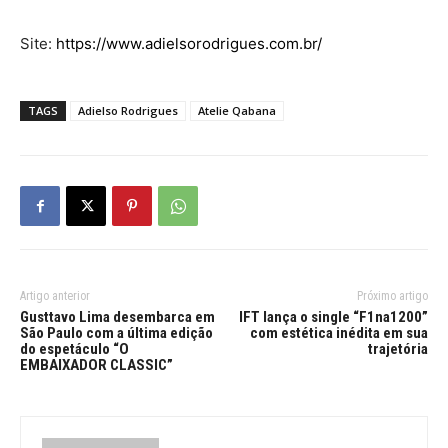
Site:
https://www.adielsorodrigues.com.br/
TAGS
Adielso Rodrigues
Atelie Qabana
Artigo anterior
Próximo artigo
Gusttavo Lima desembarca em
IFT lança o single “F1na1200”
São Paulo com a última edição
com estética inédita em sua
do espetáculo “O
trajetória
EMBAIXADOR CLASSIC”