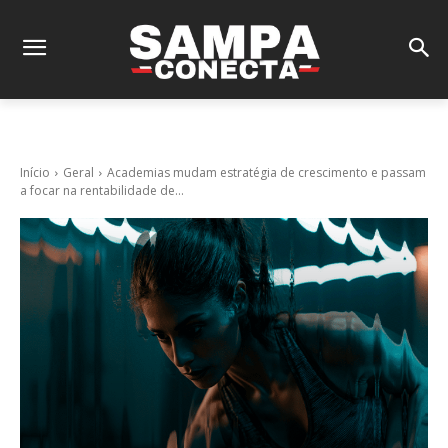
Início
Geral
Academias mudam estratégia de crescimento e passam
a focar na rentabilidade de...