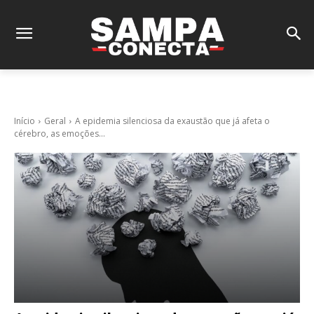
Início
Geral
A epidemia silenciosa da exaustão que já afeta o
cérebro, as emoções...