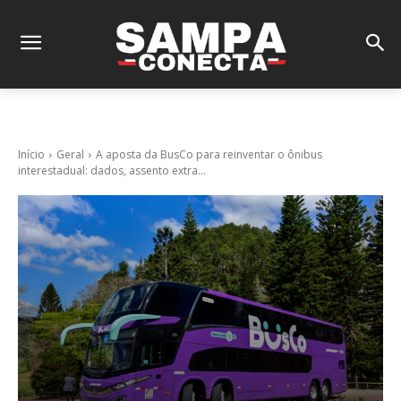
Início
Geral
A aposta da BusCo para reinventar o ônibus
interestadual: dados, assento extra...